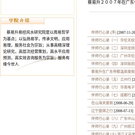
蔡易升２００７年在
广东
蔡易升易经风水研究院是以周易哲学
伴师行心录 (序)
[2007-11-26
为基点；以弘扬易学，传承文明，应用
伴师行心录（一）华伦天奴
易理，服务社会为宗旨；从事高精深理
伴师行心录（二）深圳龙岗
论研究，高层次经营策划，高水平应用
伴师行心录（三）广州华伦
预测，高实效咨询服务为宗旨；服务有
缘今世人.
伴师行心录（四）深圳坂田
蔡易升在广东帝都温泉度假
伴师行心录（五）兰州行
[2
伴师行心录（六）华南电子
伴师行心录（七）成都行
[2
在山海关度假
[2008-06-29]
辽宁盘锦之行
[2008-07-13]
伴师行心录（八）广东中山
伴师行心录（九）广州丽江
伴师行心录 (十) 浙江义乌